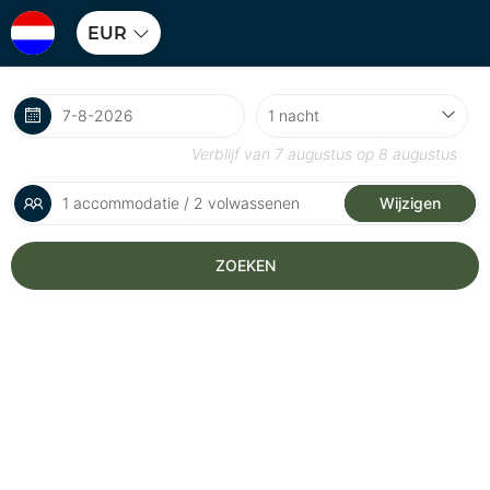
EUR
Verblijf van
7 augustus
op
8 augustus
1 accommodatie / 2 volwassenen
Wijzigen