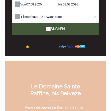
Von
bis
1
ferienhaus /
2
Erwachsene
SUCHEN
100% sichere Buchung, beste Preise garantiert, sofortige Bestätigung
Zahlung gesichert durch
Le Domaine Sainte
Raffine, bis Belveze
Venez découvrir Le Domaine Sainte