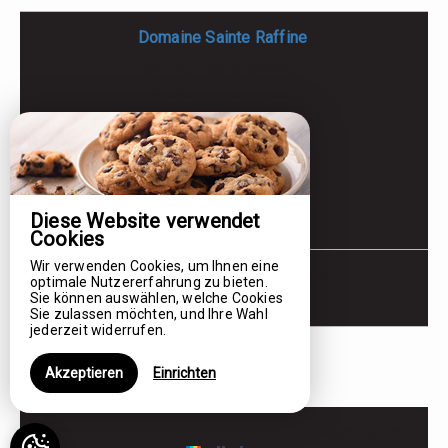
Domaine Sainte Raffine
Domaine Sainte Raffine
17b Chemin Des Ecoliers,
82150 BELVEZE - FRANCE
+33 6 70 41 09 57
E-Mail-Kontakt
Diese Website verwendet
Cookies
Wir verwenden Cookies, um Ihnen eine
Rechtliche Hinweise
|
Allgemeine
optimale Nutzererfahrung zu bieten.
Sie können auswählen, welche Cookies
Verkaufsbedingungen
Sie zulassen möchten, und Ihre Wahl
jederzeit widerrufen.
Akzeptieren
Einrichten
© 2026 Domaine Sainte Raffine
|
Ermöglicht durch