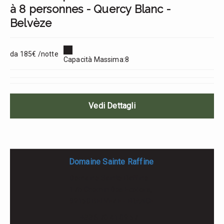
à 8 personnes - Quercy Blanc -
Belvèze
da 185€ /notte
Capacità Massima:8
Vedi Dettagli
Domaine Sainte Raffine
Domaine Sainte Raffine
17b Chemin Des Ecoliers,
82150 BELVEZE - FRANCE
+33 6 70 41 09 57