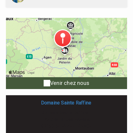
Manifestations : « Rendez-vous aux jardins » (1er
w.e. de juin).Proprietaires : Commune de Lauzerte-
tél. 05 63 94 61 94, fax 05 63 94 61 93- E-mail :
accueil@lauzerte-tourisme.fr- Web : lauzerte-
tourisme.fr
Venir chez nous
Domaine Sainte Raffine
Domaine Sainte Raffine
17b Chemin Des Ecoliers,
82150 BELVEZE - FRANCE