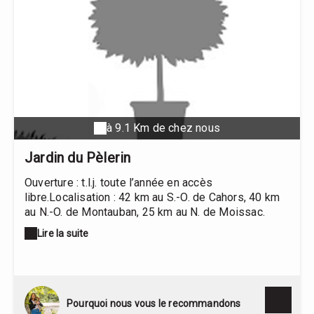
à 9.1 Km de chez nous
Jardin du Pèlerin
Ouverture : t.l.j. toute l’année en accès
libre.Localisation : 42 km au S.-O. de Cahors, 40 km
au N.-O. de Montauban, 25 km au N. de Moissac.
Suivre « cité médiévale de Lauzerte ». Dans le
Lire la suite
village de Lauzerte, suivre le fléchage depuis la
place des Cornières.Divers : dépliant et jeu de dés
disponibles à l’Office de tourisme (place des
Cornières). Les escaliers ne permettent pas l’accès
aux personnes à mobilité réduite.Manifestations :
Pourquoi nous vous le recommandons