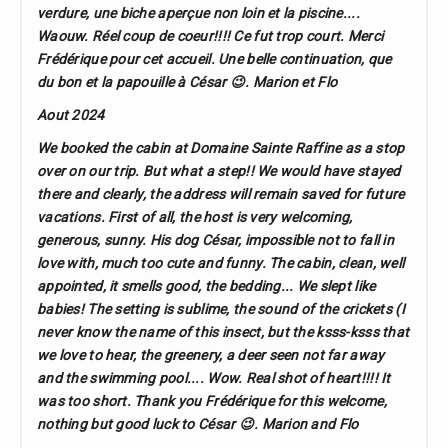
verdure, une biche aperçue non loin et la piscine....
Waouw. Réel coup de coeur!!!! Ce fut trop court. Merci
Frédérique pour cet accueil. Une belle continuation, que
du bon et la papouille à César 😉. Marion et Flo
Aout 2024
We booked the cabin at Domaine Sainte Raffine as a stop
over on our trip. But what a step!! We would have stayed
there and clearly, the address will remain saved for future
vacations. First of all, the host is very welcoming,
generous, sunny. His dog César, impossible not to fall in
love with, much too cute and funny. The cabin, clean, well
appointed, it smells good, the bedding... We slept like
babies! The setting is sublime, the sound of the crickets (I
never know the name of this insect, but the ksss-ksss that
we love to hear, the greenery, a deer seen not far away
and the swimming pool.... Wow. Real shot of heart!!!! It
was too short. Thank you Frédérique for this welcome,
nothing but good luck to César 😉. Marion and Flo