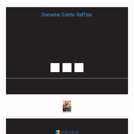
Domaine Sainte Raffine
Domaine Sainte Raffine
17b Chemin Des Ecoliers,
82150 BELVEZE - FRANCE
+33 6 70 41 09 57
Ponerse en contacto por correo electrónico
Notas legales
|
Condiciones generales de venta
© 2026 Domaine Sainte Raffine
|
Tecnología de