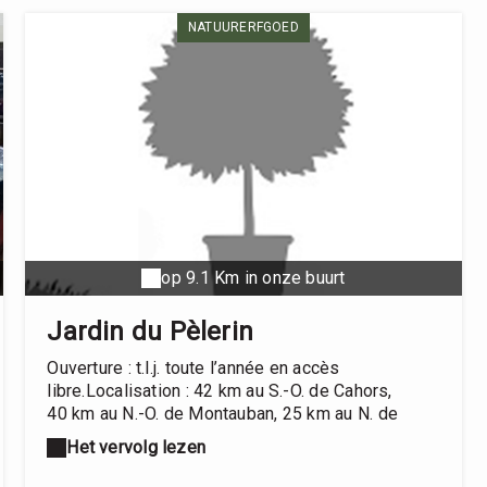
NATUURERFGOED
op 9.1 Km in onze buurt
Jardin du Pèlerin
Ouverture : t.l.j. toute l’année en accès
libre.Localisation : 42 km au S.-O. de Cahors,
40 km au N.-O. de Montauban, 25 km au N. de
Moissac. Suivre « cité médiévale de Lauzerte ».
Het vervolg lezen
Dans le village de Lauzerte, suivre le fléchage
depuis la place des Cornières.Divers : dépliant et