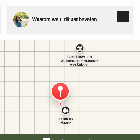
jeu de dés disponibles à l’Office de tourisme
(place des Cornières). Les escaliers ne
permettent pas l’accès aux personnes à mobilité
Waarom we u dit aanbevelen
réduite.Manifestations : Manifestations :
« Rendez-vous aux jardins » (1er w.e. de
juin).Proprietaires : Commune de Lauzerte- tél. 05
63 94 61 94, fax 05 63 94 61 93- E-mail :
accueil@lauzerte-tourisme.fr- Web : lauzerte-
tourisme.fr