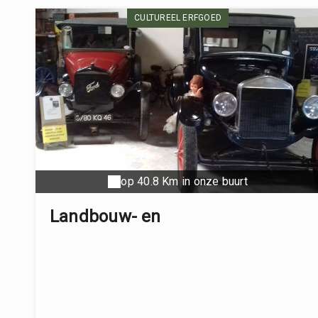
CULTUREEL ERFGOED
op 40.8 Km in onze buurt
Landbouw- en
Automuseummuseum van
Salviac.