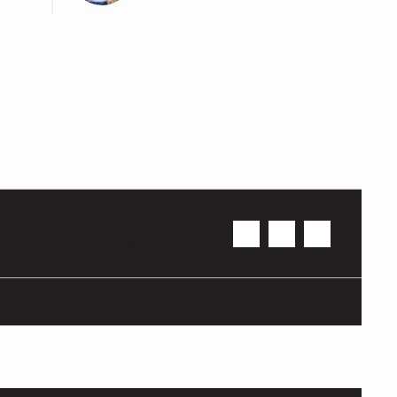
Sans titre
+33 6 70 41 09 57
Contact opnemen per e-mail