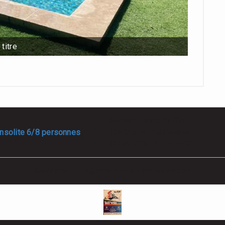
titre
Domaine Sainte Raffine
insolite 6/8 personnes
17b Chemin Des Ecoliers,
82150 BELVEZE - FRANCE
Disclaimer
|
Algemene verkoopvoorwaarden