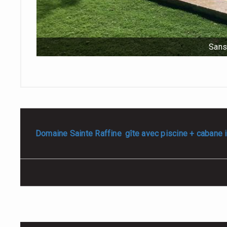
Sans 
Domaine Sainte Raffine
gîte avec piscine + cabane 