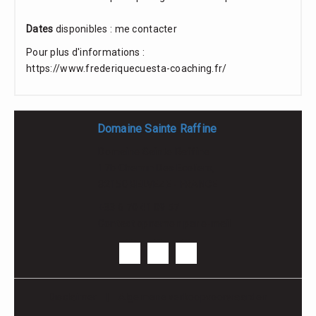
Dates
disponibles : me contacter
Pour plus d'informations :
https://www.frederiquecuesta-coaching.fr/
Domaine Sainte Raffine
Domaine Sainte Raffine
17b Chemin Des Ecoliers,
82150 BELVEZE - FRANCE
+33 6 70 41 09 57
Contact opnemen per e-mail
Disclaimer
|
Algemene verkoopvoorwaarden