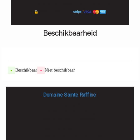
100% veilige reservering, gegarandeerd de beste prijzen,
onmiddellijke bevestiging
Beveiligde betaling via
Beschikbaarheid
-
Beschikbaar
-
Niet beschikbaar
Domaine Sainte Raffine
Domaine Sainte Raffine
17b Chemin Des Ecoliers,
82150 BELVEZE - FRANCE
+33 6 70 41 09 57
Contact opnemen per e-mail