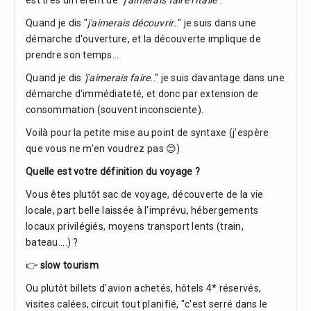
est très différent de "
j'aimerais faire l'Italie
".
Quand je dis "
j'aimerais découvrir.
." je suis dans une
démarche d'ouverture, et la découverte implique de
prendre son temps...
Quand je dis
'j'aimerais faire.
." je suis davantage dans une
démarche d'immédiateté, et donc par extension de
consommation (souvent inconsciente).
Voilà pour la petite mise au point de syntaxe (j'espère
que vous ne m'en voudrez pas 😊)
Quelle est votre définition du voyage ?
Vous êtes plutôt sac de voyage, découverte de la vie
locale, part belle laissée à l'imprévu, hébergements
locaux privilégiés, moyens transport lents (train,
bateau....) ?
👉
slow tourism
Ou plutôt billets d'avion achetés, hôtels 4* réservés,
visites calées, circuit tout planifié, "c'est serré dans le