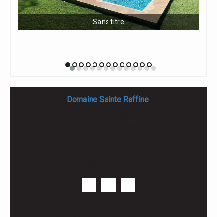
Sans titre
Domaine Sainte Raffine
Domaine Sainte Raffine
17b Chemin Des Ecoliers,
82150 BELVEZE - FRANCE
+33 6 70 41 09 57
Contact by mail
Legal notice
|
Terms of sales